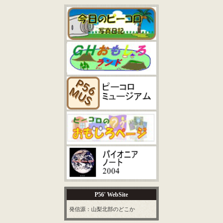
P56' WebSite
発信源：山梨北部のどこか